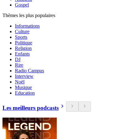
Gospel
Thèmes les plus populaires
Informations
Culture
Sports
Politique
Religion
Enfants
DJ
Rire
Radio Campus
Interview
Noël
Musique
Education
Les meilleurs podcasts