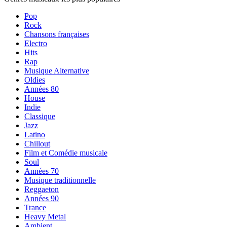
Pop
Rock
Chansons françaises
Electro
Hits
Rap
Musique Alternative
Oldies
Années 80
House
Indie
Classique
Jazz
Latino
Chillout
Film et Comédie musicale
Soul
Années 70
Musique traditionnelle
Reggaeton
Années 90
Trance
Heavy Metal
Ambient