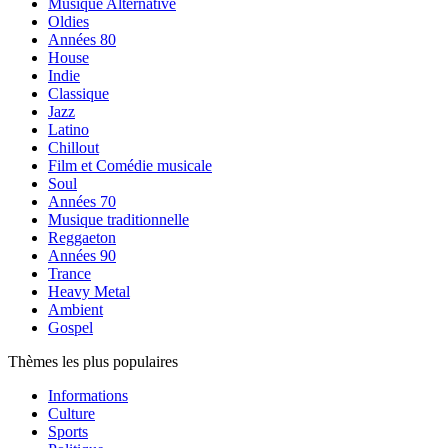
Musique Alternative
Oldies
Années 80
House
Indie
Classique
Jazz
Latino
Chillout
Film et Comédie musicale
Soul
Années 70
Musique traditionnelle
Reggaeton
Années 90
Trance
Heavy Metal
Ambient
Gospel
Thèmes les plus populaires
Informations
Culture
Sports