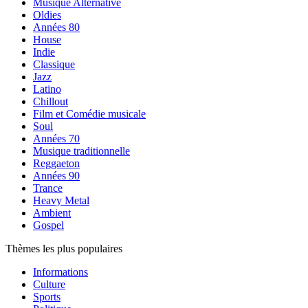
Musique Alternative
Oldies
Années 80
House
Indie
Classique
Jazz
Latino
Chillout
Film et Comédie musicale
Soul
Années 70
Musique traditionnelle
Reggaeton
Années 90
Trance
Heavy Metal
Ambient
Gospel
Thèmes les plus populaires
Informations
Culture
Sports