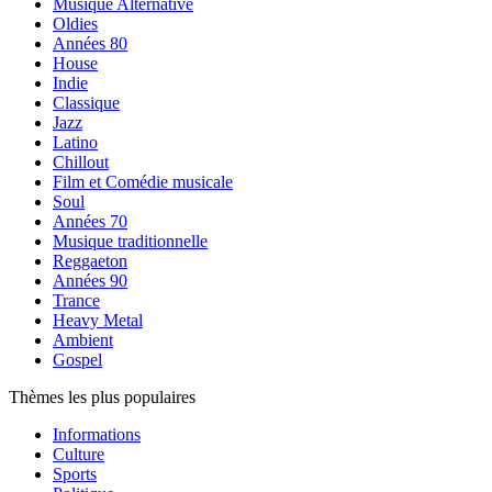
Musique Alternative
Oldies
Années 80
House
Indie
Classique
Jazz
Latino
Chillout
Film et Comédie musicale
Soul
Années 70
Musique traditionnelle
Reggaeton
Années 90
Trance
Heavy Metal
Ambient
Gospel
Thèmes les plus populaires
Informations
Culture
Sports