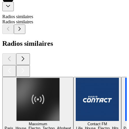
Radios similaires
Radios similaires
Radios similaires
Maxximum
Contact FM
Paris, House, Electro, Techno, Afrobeat
Lille, House, Electro, Hits
Par