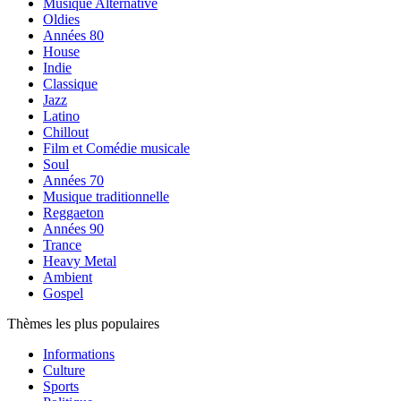
Musique Alternative
Oldies
Années 80
House
Indie
Classique
Jazz
Latino
Chillout
Film et Comédie musicale
Soul
Années 70
Musique traditionnelle
Reggaeton
Années 90
Trance
Heavy Metal
Ambient
Gospel
Thèmes les plus populaires
Informations
Culture
Sports