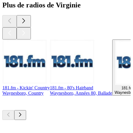
Plus de radios de Virginie
181.fm - Kickin' Country
181.fm - 80's Hairband
181.fm
Waynesbor
Waynesboro, Country
Waynesboro, Années 80, Ballade
Les meilleurs
podcasts
Les meilleurs
podcasts
Les meilleurs
podcasts