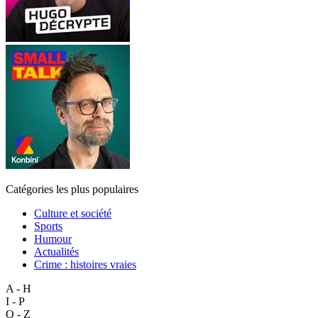
Catégories les plus populaires
Culture et société
Sports
Humour
Actualités
Crime : histoires vraies
A - H
I - P
Q - Z