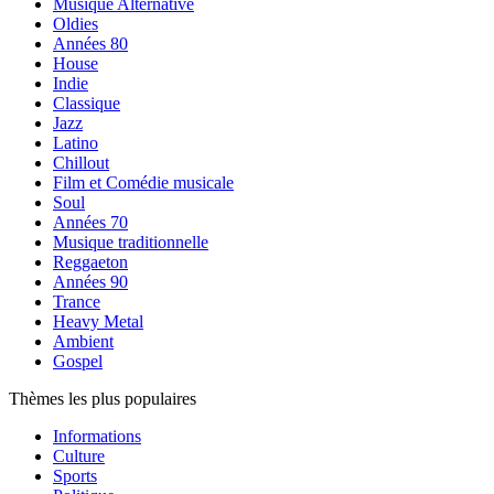
Musique Alternative
Oldies
Années 80
House
Indie
Classique
Jazz
Latino
Chillout
Film et Comédie musicale
Soul
Années 70
Musique traditionnelle
Reggaeton
Années 90
Trance
Heavy Metal
Ambient
Gospel
Thèmes les plus populaires
Informations
Culture
Sports