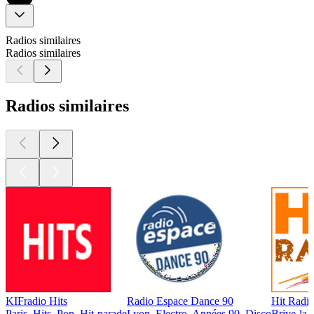
Radios similaires
Radios similaires
Radios similaires
KIFradio Hits
Radio Espace Dance 90
Hit Radio
Paris, Hits, Pop, Hit-parade
Lyon, Electro, Années 90, Disco
Brive-la-