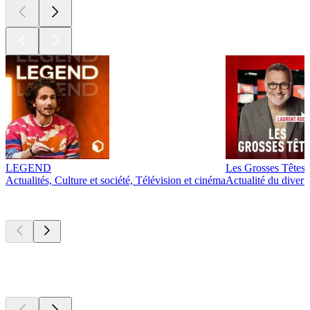
LEGEND
Les Grosses Têtes
Actualités, Culture et société, Télévision et cinéma
Actualité du diver
Actuellement
populaire
Actuellement
populaire
Actuellement
populaire