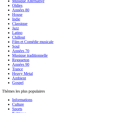
Musique Alternative
Oldies
Années 80
House
Indie
Classique
Jazz
Latino
Chillout
Film et Comédie musicale
Soul
Années 70
Musique traditionnelle
Reggaeton
Années 90
Trance
Heavy Metal
Ambient
Gospel
Thèmes les plus populaires
Informations
Culture
Sports