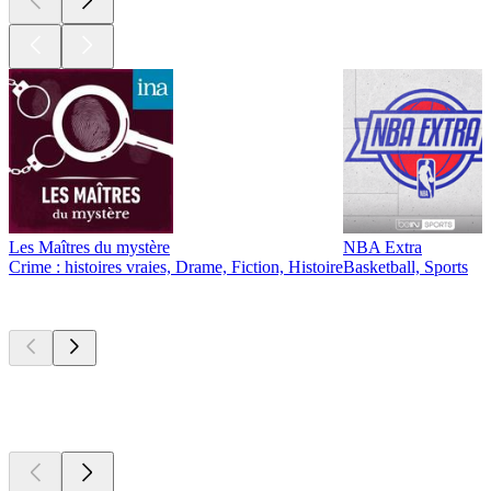
Les Maîtres du mystère
NBA Extra
Crime : histoires vraies, Drame, Fiction, Histoire
Basketball, Sports
Nouveau et
remarquable
Nouveau et
remarquable
Nouveau et
remarquable