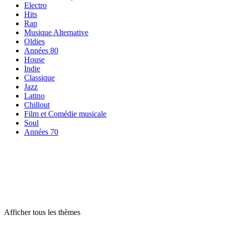
Electro
Hits
Rap
Musique Alternative
Oldies
Années 80
House
Indie
Classique
Jazz
Latino
Chillout
Film et Comédie musicale
Soul
Années 70
Radios par
thème
Radios par
thème
Radios par
thème
Afficher tous les thèmes