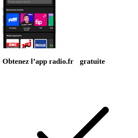
Obtenez l’app radio.fr gratuite