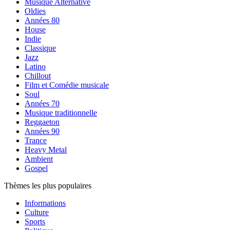
Musique Alternative
Oldies
Années 80
House
Indie
Classique
Jazz
Latino
Chillout
Film et Comédie musicale
Soul
Années 70
Musique traditionnelle
Reggaeton
Années 90
Trance
Heavy Metal
Ambient
Gospel
Thèmes les plus populaires
Informations
Culture
Sports