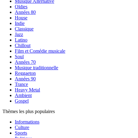
Musique Alternative
Oldies
Années 80
House
Indie
Classique
Jazz
Latino
Chillout
Film et Comédie musicale
Soul
Années 70
Musique traditionnelle
Reggaeton
Années 90
Trance
Heavy Metal
Ambient
Gospel
Thèmes les plus populaires
Informations
Culture
Sports