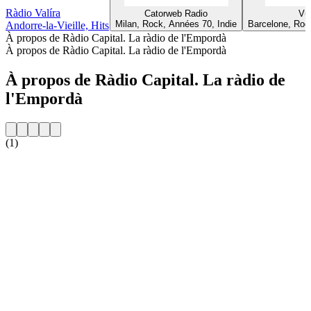
Ràdio Valíra
Catorweb Radio
Vu
Milan, Rock, Années 70, Indie
Barcelone, Rock
Andorre-la-Vieille, Hits
À propos de Ràdio Capital. La ràdio de l'Empordà
À propos de Ràdio Capital. La ràdio de l'Empordà
À propos de Ràdio Capital. La ràdio de
l'Empordà
(1)
Site web de la radio