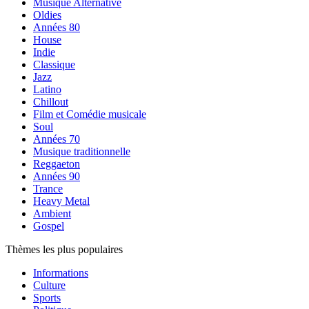
Musique Alternative
Oldies
Années 80
House
Indie
Classique
Jazz
Latino
Chillout
Film et Comédie musicale
Soul
Années 70
Musique traditionnelle
Reggaeton
Années 90
Trance
Heavy Metal
Ambient
Gospel
Thèmes les plus populaires
Informations
Culture
Sports