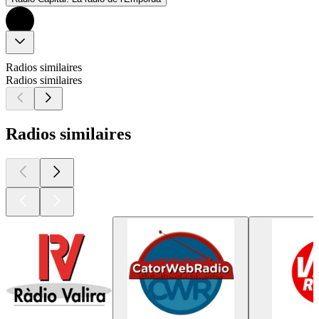
Radios similaires
Radios similaires
Radios similaires