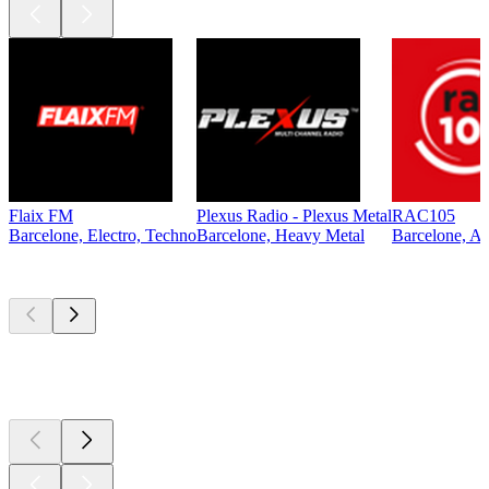
Flaix FM
Plexus Radio - Plexus Metal
RAC105
Barcelone, Electro, Techno
Barcelone, Heavy Metal
Barcelone, An
Les meilleurs
podcasts
Les meilleurs
podcasts
Les meilleurs
podcasts