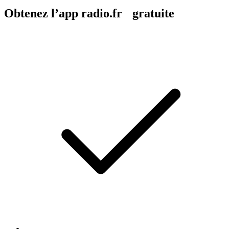
Obtenez l’app radio.fr gratuite