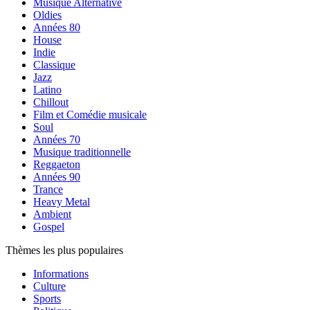
Musique Alternative
Oldies
Années 80
House
Indie
Classique
Jazz
Latino
Chillout
Film et Comédie musicale
Soul
Années 70
Musique traditionnelle
Reggaeton
Années 90
Trance
Heavy Metal
Ambient
Gospel
Thèmes les plus populaires
Informations
Culture
Sports