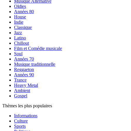
Musique Alternative
Oldies
Années 80
House
Indie
Classique
Jazz
Latino
Chillout
Film et Comédie musicale
Soul
Années 70
Musique traditionnelle
Reggaeton
Années 90
Trance
Heavy Metal
Ambient
Gospel
Thèmes les plus populaires
Informations
Culture
Sports