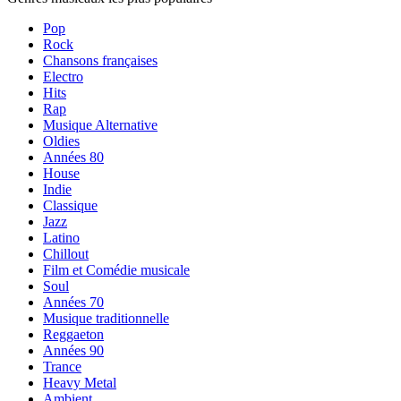
Pop
Rock
Chansons françaises
Electro
Hits
Rap
Musique Alternative
Oldies
Années 80
House
Indie
Classique
Jazz
Latino
Chillout
Film et Comédie musicale
Soul
Années 70
Musique traditionnelle
Reggaeton
Années 90
Trance
Heavy Metal
Ambient