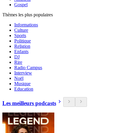
Gospel
Thèmes les plus populaires
Informations
Culture
Sports
Politique
Religion
Enfants
DJ
Rire
Radio Campus
Interview
Noël
Musique
Education
Les meilleurs podcasts