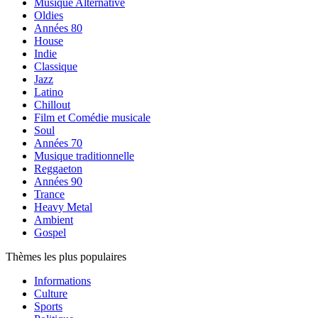
Musique Alternative
Oldies
Années 80
House
Indie
Classique
Jazz
Latino
Chillout
Film et Comédie musicale
Soul
Années 70
Musique traditionnelle
Reggaeton
Années 90
Trance
Heavy Metal
Ambient
Gospel
Thèmes les plus populaires
Informations
Culture
Sports