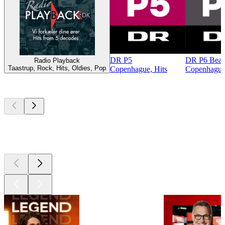
DR P5
DR P6 Beat
Radio Playback
Taastrup, Rock, Hits, Oldies, Pop
Copenhague, Hits
Copenhague,
Les meilleurs
podcasts
Les meilleurs
podcasts
Les meilleurs
podcasts