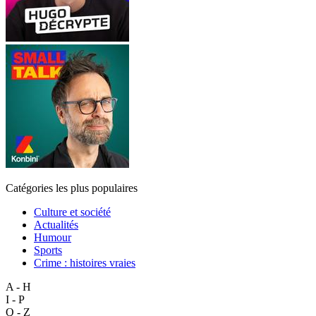
Catégories les plus populaires
Culture et société
Actualités
Humour
Sports
Crime : histoires vraies
A - H
I - P
Q - Z