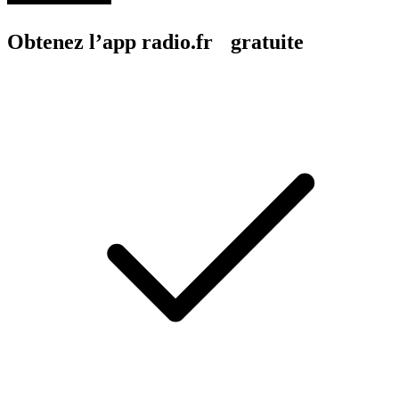
Obtenez l’app radio.fr gratuite