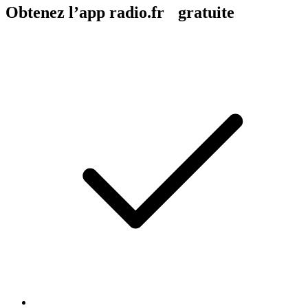
Obtenez l’app radio.fr gratuite