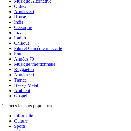
Musique Alternative
Oldies
Années 80
House
Indie
Classique
Jazz
Latino
Chillout
Film et Comédie musicale
Soul
Années 70
Musique traditionnelle
Reggaeton
Années 90
Trance
Heavy Metal
Ambient
Gospel
Thèmes les plus populaires
Informations
Culture
Sports