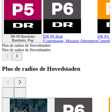
DR P6 Beat
DR P4 K
DR P5 Bornholm
Bornholm, Pop
Copenhague, Musique Alternative
Copenha
Plus de radios de Hovedstaden
Plus de radios de Hovedstaden
Plus de radios de Hovedstaden