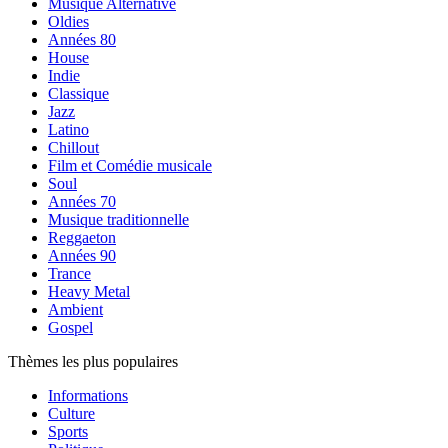
Musique Alternative
Oldies
Années 80
House
Indie
Classique
Jazz
Latino
Chillout
Film et Comédie musicale
Soul
Années 70
Musique traditionnelle
Reggaeton
Années 90
Trance
Heavy Metal
Ambient
Gospel
Thèmes les plus populaires
Informations
Culture
Sports