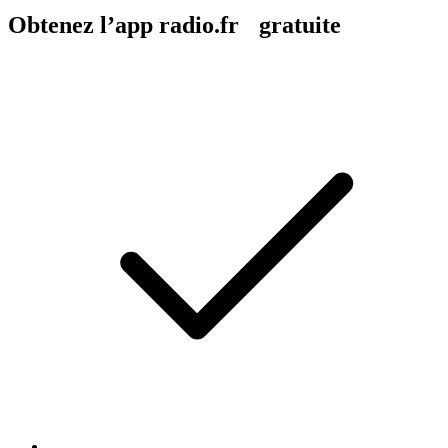
Obtenez l’app radio.fr gratuite