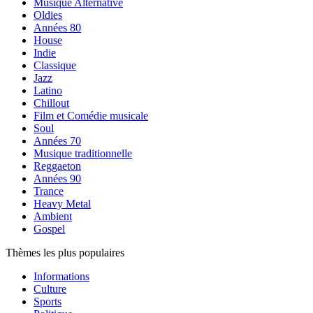
Musique Alternative
Oldies
Années 80
House
Indie
Classique
Jazz
Latino
Chillout
Film et Comédie musicale
Soul
Années 70
Musique traditionnelle
Reggaeton
Années 90
Trance
Heavy Metal
Ambient
Gospel
Thèmes les plus populaires
Informations
Culture
Sports