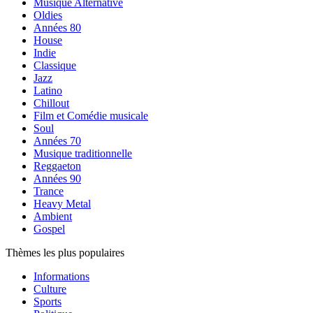
Musique Alternative
Oldies
Années 80
House
Indie
Classique
Jazz
Latino
Chillout
Film et Comédie musicale
Soul
Années 70
Musique traditionnelle
Reggaeton
Années 90
Trance
Heavy Metal
Ambient
Gospel
Thèmes les plus populaires
Informations
Culture
Sports