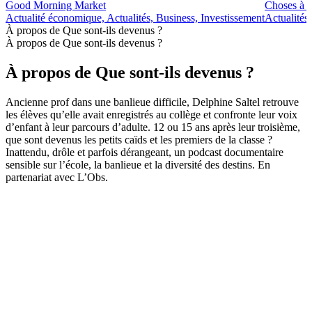
Good Morning Market
Choses à 
Actualité économique, Actualités, Business, Investissement
Actualités
À propos de Que sont-ils devenus ?
À propos de Que sont-ils devenus ?
À propos de Que sont-ils devenus ?
Ancienne prof dans une banlieue difficile, Delphine Saltel retrouve
les élèves qu’elle avait enregistrés au collège et confronte leur voix
d’enfant à leur parcours d’adulte. 12 ou 15 ans après leur troisième,
que sont devenus les petits caïds et les premiers de la classe ?
Inattendu, drôle et parfois dérangeant, un podcast documentaire
sensible sur l’école, la banlieue et la diversité des destins. En
partenariat avec L’Obs.
Site web du podcast