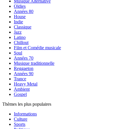
Musique Alternative
Oldies
Années 80
House
Indie
Classique
Jazz
Latino
Chillout
Film et Comédie musicale
Soul
Années 70
Musique traditionnelle
Reggaeton
Années 90
Trance
Heavy Metal
Ambient
Gospel
Thèmes les plus populaires
Informations
Culture
Sports