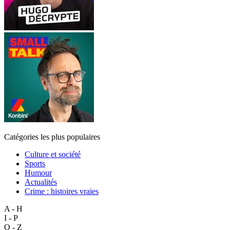
Catégories les plus populaires
Culture et société
Sports
Humour
Actualités
Crime : histoires vraies
A - H
I - P
Q - Z