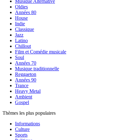
Musique Alternative
Oldies
Années 80
House
Indie
Classique
Jazz
Latino
Chillout
Film et Comédie musicale
Soul
Années 70
Musique traditionnelle
Reggaeton
Années 90
Trance
Heavy Metal
Ambient
Gospel
Thèmes les plus populaires
Informations
Culture
Sports