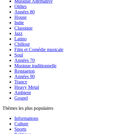
Musique Alternative
Oldies
Années 80
House
Indie
Classique
Jazz
Latino
Chillout
Film et Comédie musicale
Soul
Années 70
Musique traditionnelle
Reggaeton
Années 90
Trance
Heavy Metal
Ambient
Gospel
Thèmes les plus populaires
Informations
Culture
Sports