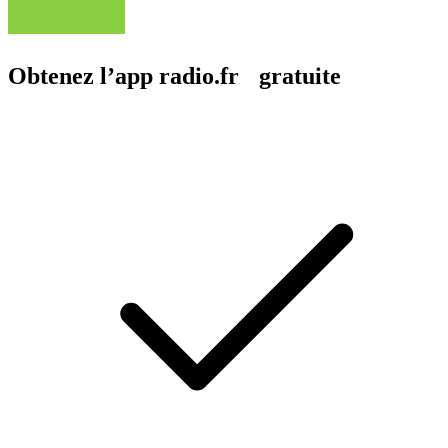
Obtenez l’app radio.fr gratuite