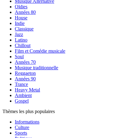
Musique Alternative
Oldies
Années 80
House
Indie
Classique
Jazz
Latino
Chillout
Film et Comédie musicale
Soul
Années 70
Musique traditionnelle
Reggaeton
Années 90
Trance
Heavy Metal
Ambient
Gospel
Thèmes les plus populaires
Informations
Culture
Sports