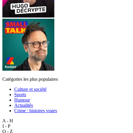
Catégories les plus populaires
Culture et société
Sports
Humour
Actualités
Crime : histoires vraies
A - H
I - P
Q - Z