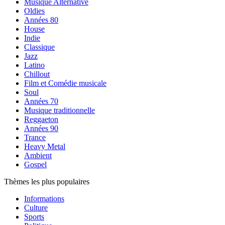
Musique Alternative
Oldies
Années 80
House
Indie
Classique
Jazz
Latino
Chillout
Film et Comédie musicale
Soul
Années 70
Musique traditionnelle
Reggaeton
Années 90
Trance
Heavy Metal
Ambient
Gospel
Thèmes les plus populaires
Informations
Culture
Sports