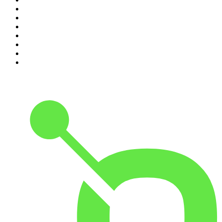
4
.
Hondelatte Raconte
5
.
Entrez dans l'Histoire
6
.
Les grands dossiers de l'Histoire par Franck Ferrand
7
.
L'Heure Du Crime
8
.
Transfert
9
.
HugoDécrypte - Actus et interviews
10
.
Small Talk - Konbini