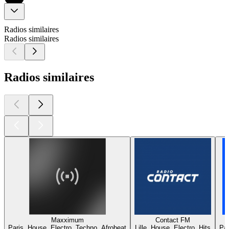
Radios similaires
Radios similaires
Radios similaires
Maxximum
Contact FM
Paris, House, Electro, Techno, Afrobeat
Lille, House, Electro, Hits
Par