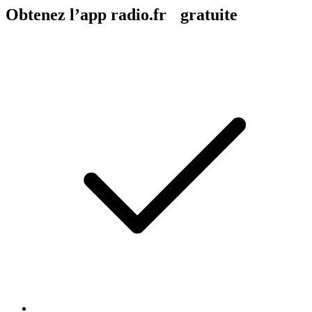
Obtenez l’app radio.fr gratuite