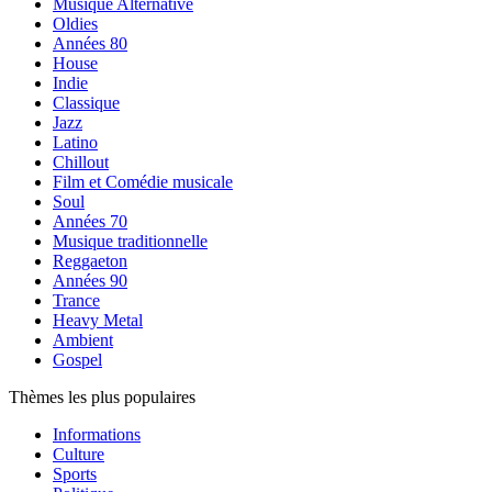
Musique Alternative
Oldies
Années 80
House
Indie
Classique
Jazz
Latino
Chillout
Film et Comédie musicale
Soul
Années 70
Musique traditionnelle
Reggaeton
Années 90
Trance
Heavy Metal
Ambient
Gospel
Thèmes les plus populaires
Informations
Culture
Sports