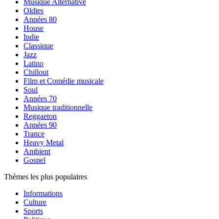
Musique Alternative
Oldies
Années 80
House
Indie
Classique
Jazz
Latino
Chillout
Film et Comédie musicale
Soul
Années 70
Musique traditionnelle
Reggaeton
Années 90
Trance
Heavy Metal
Ambient
Gospel
Thèmes les plus populaires
Informations
Culture
Sports