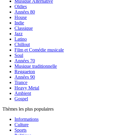
Musique Alternative
Oldies
Années 80
House
Indie
Classique
Jazz
Latino
Chillout
Film et Comédie musicale
Soul
Années 70
Musique traditionnelle
Reggaeton
Années 90
Trance
Heavy Metal
Ambient
Gospel
Thèmes les plus populaires
Informations
Culture
Sports