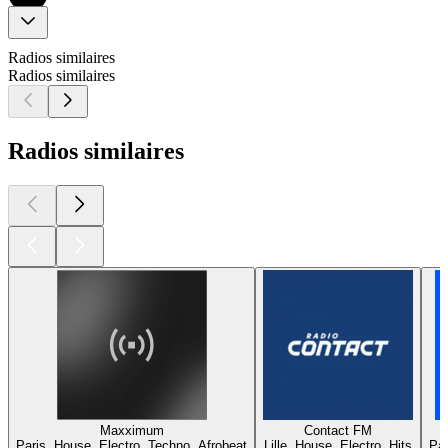
Radios similaires
Radios similaires
Radios similaires
Maxximum
Contact FM
Paris, House, Electro, Techno, Afrobeat
Lille, House, Electro, Hits
Par