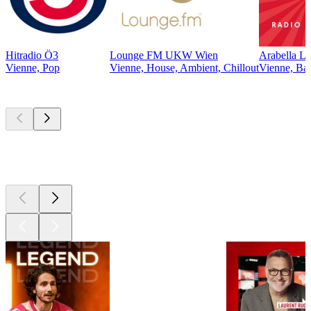
Hitradio Ö3
Lounge FM UKW Wien
Arabella L
Vienne, Pop
Vienne, House, Ambient, Chillout
Vienne, Bal
Les meilleurs
podcasts
Les meilleurs
podcasts
Les meilleurs
podcasts