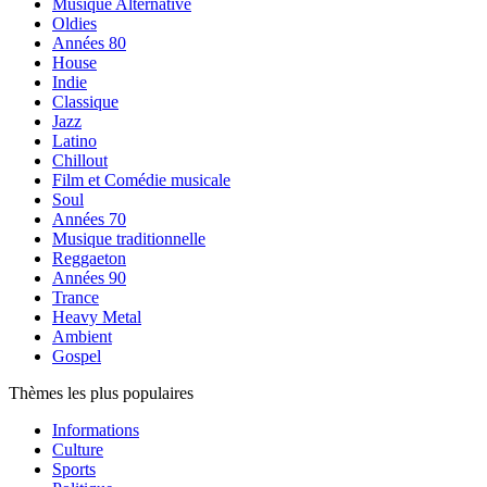
Musique Alternative
Oldies
Années 80
House
Indie
Classique
Jazz
Latino
Chillout
Film et Comédie musicale
Soul
Années 70
Musique traditionnelle
Reggaeton
Années 90
Trance
Heavy Metal
Ambient
Gospel
Thèmes les plus populaires
Informations
Culture
Sports