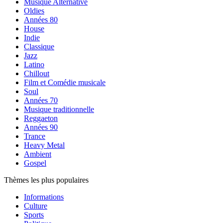
Musique Alternative
Oldies
Années 80
House
Indie
Classique
Jazz
Latino
Chillout
Film et Comédie musicale
Soul
Années 70
Musique traditionnelle
Reggaeton
Années 90
Trance
Heavy Metal
Ambient
Gospel
Thèmes les plus populaires
Informations
Culture
Sports