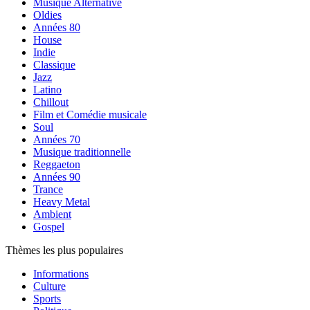
Musique Alternative
Oldies
Années 80
House
Indie
Classique
Jazz
Latino
Chillout
Film et Comédie musicale
Soul
Années 70
Musique traditionnelle
Reggaeton
Années 90
Trance
Heavy Metal
Ambient
Gospel
Thèmes les plus populaires
Informations
Culture
Sports