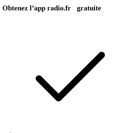
Obtenez l’app radio.fr gratuite