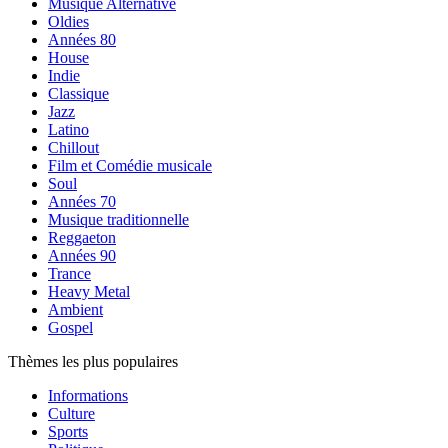
Musique Alternative
Oldies
Années 80
House
Indie
Classique
Jazz
Latino
Chillout
Film et Comédie musicale
Soul
Années 70
Musique traditionnelle
Reggaeton
Années 90
Trance
Heavy Metal
Ambient
Gospel
Thèmes les plus populaires
Informations
Culture
Sports