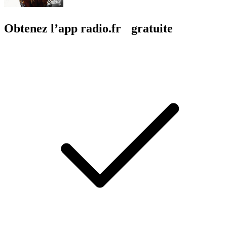
Obtenez l’app radio.fr gratuite