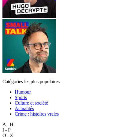
Catégories les plus populaires
Humour
Sports
Culture et société
Actualités
Crime : histoires vraies
A - H
I - P
Q - Z