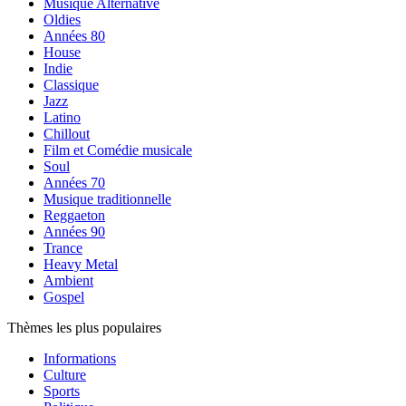
Musique Alternative
Oldies
Années 80
House
Indie
Classique
Jazz
Latino
Chillout
Film et Comédie musicale
Soul
Années 70
Musique traditionnelle
Reggaeton
Années 90
Trance
Heavy Metal
Ambient
Gospel
Thèmes les plus populaires
Informations
Culture
Sports