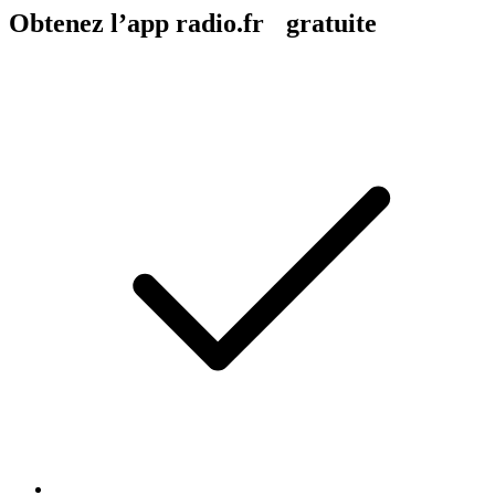
Obtenez l’app radio.fr gratuite