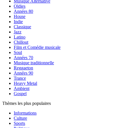
Musique Alternative
Oldies
Années 80
House
Indie
Classique
Jazz
Latino
Chillout
Film et Comédie musicale
Soul
Années 70
Musique traditionnelle
Reggaeton
Années 90
Trance
Heavy Metal
Ambient
Gospel
Thèmes les plus populaires
Informations
Culture
Sports