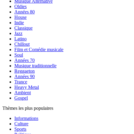
Musique Alternative
Oldies
Années 80
House
Indie
Classique
Jazz
Latino
Chillout
Film et Comédie musicale
Soul
Années 70
Musique traditionnelle
Reggaeton
Années 90
Trance
Heavy Metal
Ambient
Gospel
Thèmes les plus populaires
Informations
Culture
Sports