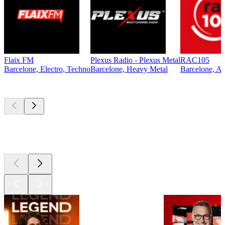
Flaix FM
Plexus Radio - Plexus Metal
RAC105
Barcelone, Electro, Techno
Barcelone, Heavy Metal
Barcelone, An
Les meilleurs
podcasts
Les meilleurs
podcasts
Les meilleurs
podcasts