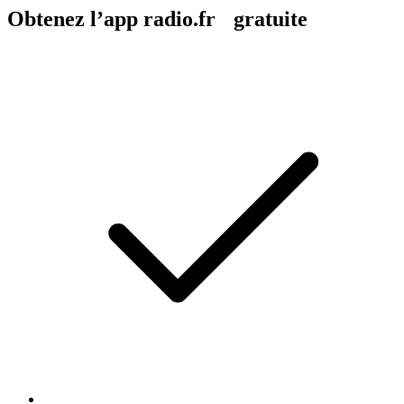
Obtenez l’app radio.fr gratuite