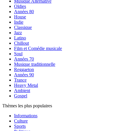
Musique Alternative
Oldies
Années 80
House
Indie
Classique
Jazz
Latino
Chillout
Film et Comédie musicale
Soul
Années 70
Musique traditionnelle
Reggaeton
Années 90
Trance
Heavy Metal
Ambient
Gospel
Thèmes les plus populaires
Informations
Culture
Sports