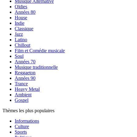
Musique Alternative
Oldies
Années 80
House
Indie
Classique
Jazz
Latino
Chillout
Film et Comédie musicale
Soul
Années 70
Musique traditionnelle
Reggaeton
Années 90
Trance
Heavy Metal
Ambient
Gospel
Thèmes les plus populaires
Informations
Culture
Sports