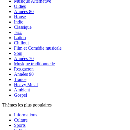
Musique Alternative
Oldies
Années 80
House
Indie
Classique
Jazz
Latino
Chillout
Film et Comédie musicale
Soul
Années 70
Musique traditionnelle
Reggaeton
Années 90
Trance
Heavy Metal
Ambient
Gospel
Thèmes les plus populaires
Informations
Culture
Sports