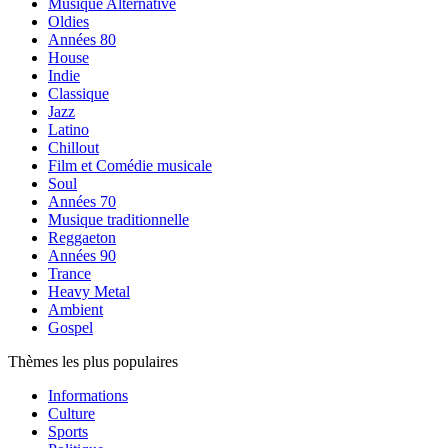
Musique Alternative
Oldies
Années 80
House
Indie
Classique
Jazz
Latino
Chillout
Film et Comédie musicale
Soul
Années 70
Musique traditionnelle
Reggaeton
Années 90
Trance
Heavy Metal
Ambient
Gospel
Thèmes les plus populaires
Informations
Culture
Sports