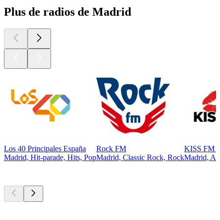
Plus de radios de Madrid
Los 40 Principales España
Rock FM
KISS FM E
Madrid, Hit-parade, Hits, Pop
Madrid, Classic Rock, Rock
Madrid, An
Les meilleurs
podcasts
Les meilleurs
podcasts