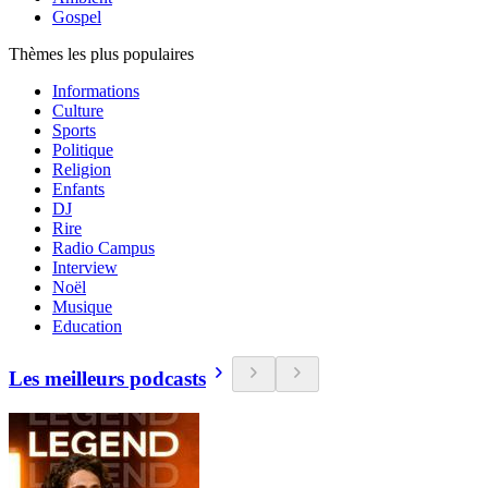
Gospel
Thèmes les plus populaires
Informations
Culture
Sports
Politique
Religion
Enfants
DJ
Rire
Radio Campus
Interview
Noël
Musique
Education
Les meilleurs podcasts