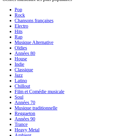
Pop
Rock
Chansons françaises
Electro
Hits
Rap
Musique Alternative
Oldies
Années 80
House
Indie
Classique
Jazz
Latino
Chillout
Film et Comédie musicale
Soul
Années 70
Musique traditionnelle
Reggaeton
Années 90
Trance
Heavy Metal
Ambient