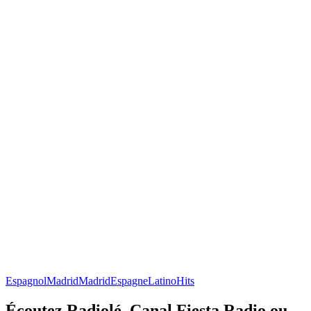
Espagnol
Madrid
Madrid
Espagne
Latino
Hits
Écoutez Radiolé, Canal Fiesta Radio ou