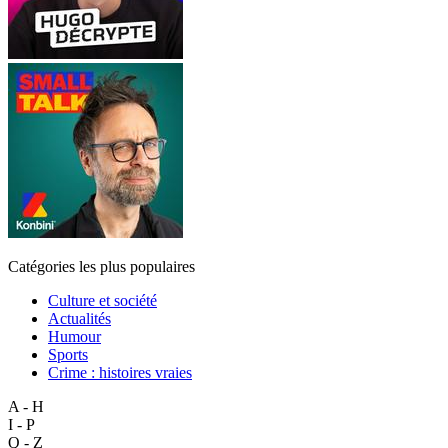
Catégories les plus populaires
Culture et société
Actualités
Humour
Sports
Crime : histoires vraies
A - H
I - P
Q - Z