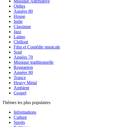
Musique Alternative
Oldies
Années 80
House
Indie
Classique
Jazz
Latino
Chillout
Film et Comédie musicale
Soul
Années 70
Musique traditionnelle
Reggaeton
Années 90
Trance
Heavy Metal
Ambient
Gospel
Thèmes les plus populaires
Informations
Culture
Sports