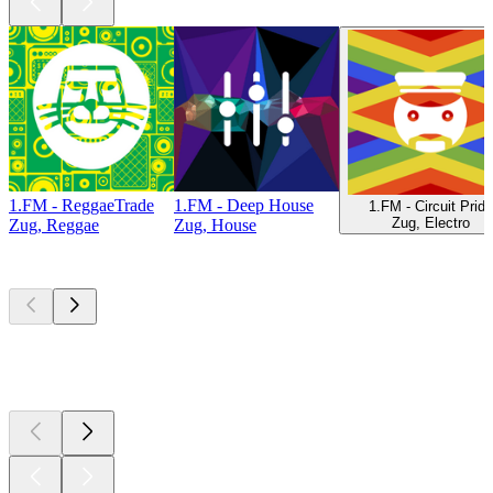
1.FM - ReggaeTrade
1.FM - Deep House
1.FM - Circuit Pride
Zug, Electro
Zug, Reggae
Zug, House
Les meilleurs
podcasts
Les meilleurs
podcasts
Les meilleurs
podcasts