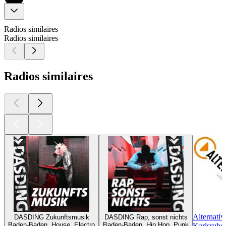
Radios similaires
Radios similaires
Radios similaires
Alternati
DASDING Zukunftsmusik
DASDING Rap, sonst nichts
Baden-Baden, House, Electro
Baden-Baden, Hip Hop, Punk
Karlsruhe