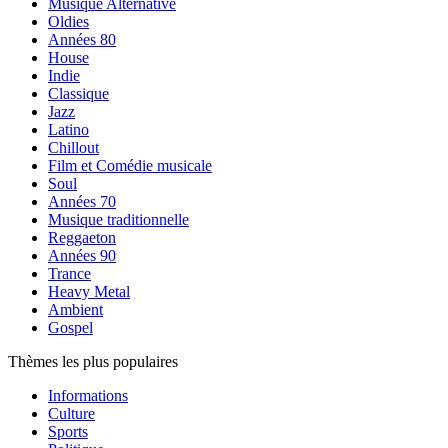
Musique Alternative
Oldies
Années 80
House
Indie
Classique
Jazz
Latino
Chillout
Film et Comédie musicale
Soul
Années 70
Musique traditionnelle
Reggaeton
Années 90
Trance
Heavy Metal
Ambient
Gospel
Thèmes les plus populaires
Informations
Culture
Sports