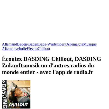
Allemand
Baden-Baden
Bade-Wurtemberg
Allemagne
Musique
Alternative
Indie
Electro
Chillout
Écoutez DASDING Chillout, DASDING
Zukunftsmusik ou d'autres radios du
monde entier - avec l'app de radio.fr