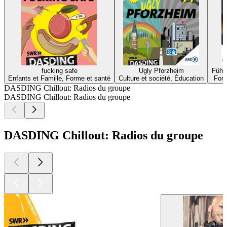
fucking safe
Ugly Pforzheim
Fühl 
Enfants et Famille, Forme et santé
Culture et société, Éducation
Form
DASDING Chillout: Radios du groupe
DASDING Chillout: Radios du groupe
DASDING Chillout: Radios du groupe