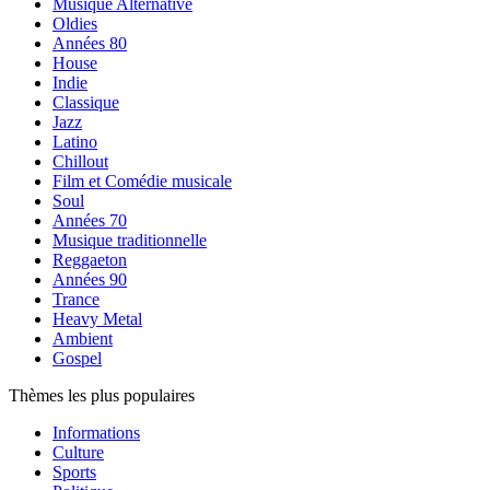
Musique Alternative
Oldies
Années 80
House
Indie
Classique
Jazz
Latino
Chillout
Film et Comédie musicale
Soul
Années 70
Musique traditionnelle
Reggaeton
Années 90
Trance
Heavy Metal
Ambient
Gospel
Thèmes les plus populaires
Informations
Culture
Sports