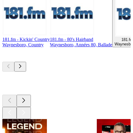
181.fm - Kickin' Country
181.fm - 80's Hairband
181.fm
Waynesbor
Waynesboro, Country
Waynesboro, Années 80, Ballade
Les meilleurs
podcasts
Les meilleurs
podcasts
Les meilleurs
podcasts