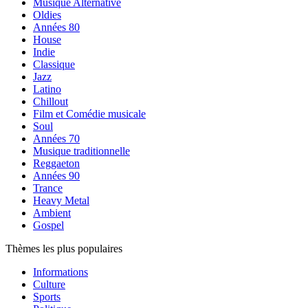
Musique Alternative
Oldies
Années 80
House
Indie
Classique
Jazz
Latino
Chillout
Film et Comédie musicale
Soul
Années 70
Musique traditionnelle
Reggaeton
Années 90
Trance
Heavy Metal
Ambient
Gospel
Thèmes les plus populaires
Informations
Culture
Sports