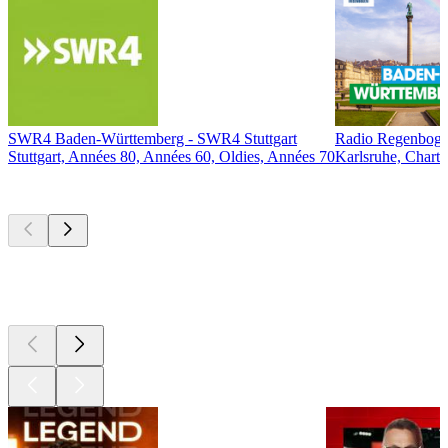
SWR4 Baden-Württemberg - SWR4 Stuttgart
Radio Regenboge
Stuttgart, Années 80, Années 60, Oldies, Années 70
Karlsruhe, Chart
Les meilleurs
podcasts
Les meilleurs
podcasts
Les meilleurs
podcasts