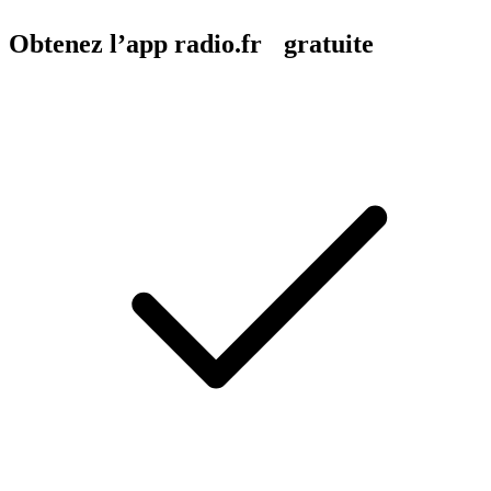
Obtenez l’app radio.fr gratuite