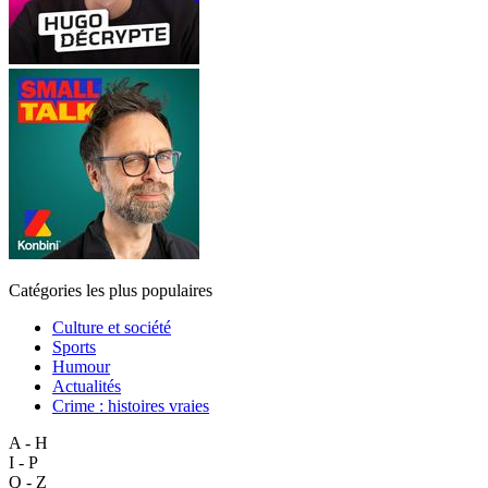
Catégories les plus populaires
Culture et société
Sports
Humour
Actualités
Crime : histoires vraies
A - H
I - P
Q - Z