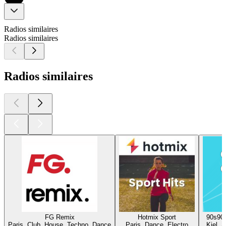
Radios similaires
Radios similaires
Radios similaires
FG Remix
Hotmix Sport
90s90
Paris, Club, House, Techno, Dance
Paris, Dance, Electro
Kiel, 