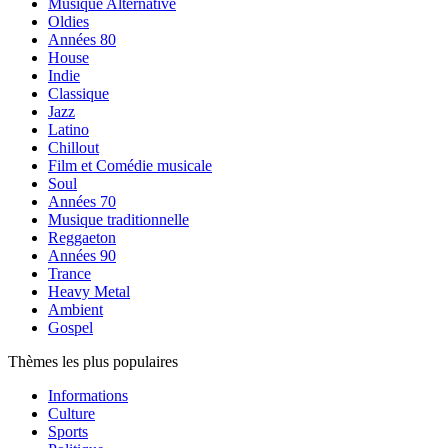
Musique Alternative
Oldies
Années 80
House
Indie
Classique
Jazz
Latino
Chillout
Film et Comédie musicale
Soul
Années 70
Musique traditionnelle
Reggaeton
Années 90
Trance
Heavy Metal
Ambient
Gospel
Thèmes les plus populaires
Informations
Culture
Sports