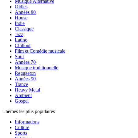
Musique Alternative
Oldies
Années 80
House
Indie
Classique
Jazz
Latino
Chillout
Film et Comédie musicale
Soul
Années 70
Musique traditionnelle
Reggaeton
Années 90
Trance
Heavy Metal
Ambient
Gospel
Thèmes les plus populaires
Informations
Culture
Sports