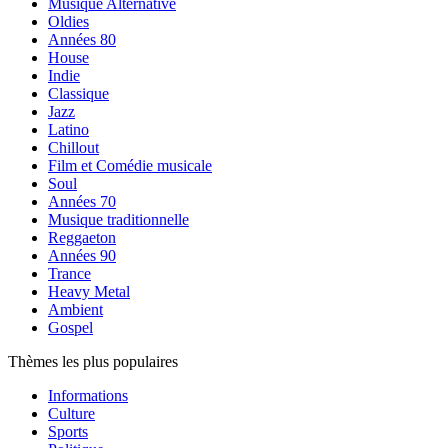
Musique Alternative
Oldies
Années 80
House
Indie
Classique
Jazz
Latino
Chillout
Film et Comédie musicale
Soul
Années 70
Musique traditionnelle
Reggaeton
Années 90
Trance
Heavy Metal
Ambient
Gospel
Thèmes les plus populaires
Informations
Culture
Sports