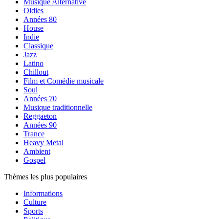
Musique Alternative
Oldies
Années 80
House
Indie
Classique
Jazz
Latino
Chillout
Film et Comédie musicale
Soul
Années 70
Musique traditionnelle
Reggaeton
Années 90
Trance
Heavy Metal
Ambient
Gospel
Thèmes les plus populaires
Informations
Culture
Sports