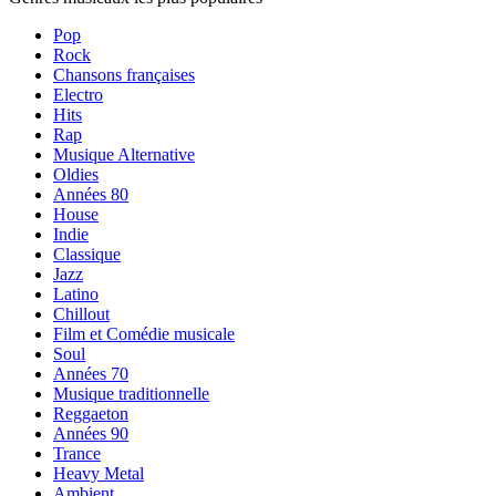
Pop
Rock
Chansons françaises
Electro
Hits
Rap
Musique Alternative
Oldies
Années 80
House
Indie
Classique
Jazz
Latino
Chillout
Film et Comédie musicale
Soul
Années 70
Musique traditionnelle
Reggaeton
Années 90
Trance
Heavy Metal
Ambient