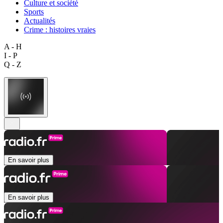
Culture et société
Sports
Actualités
Crime : histoires vraies
A - H
I - P
Q - Z
En savoir plus
En savoir plus