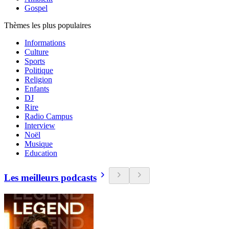
Gospel
Thèmes les plus populaires
Informations
Culture
Sports
Politique
Religion
Enfants
DJ
Rire
Radio Campus
Interview
Noël
Musique
Education
Les meilleurs podcasts