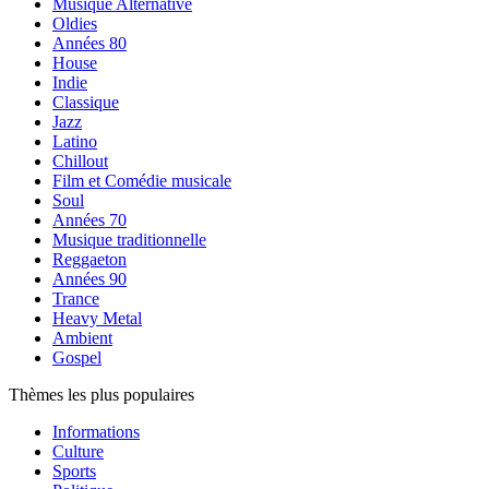
Musique Alternative
Oldies
Années 80
House
Indie
Classique
Jazz
Latino
Chillout
Film et Comédie musicale
Soul
Années 70
Musique traditionnelle
Reggaeton
Années 90
Trance
Heavy Metal
Ambient
Gospel
Thèmes les plus populaires
Informations
Culture
Sports