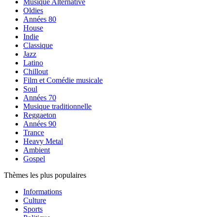
Musique Alternative
Oldies
Années 80
House
Indie
Classique
Jazz
Latino
Chillout
Film et Comédie musicale
Soul
Années 70
Musique traditionnelle
Reggaeton
Années 90
Trance
Heavy Metal
Ambient
Gospel
Thèmes les plus populaires
Informations
Culture
Sports